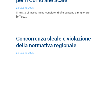
per il Corno alle Scale
25 Giugno 2025
Si tratta di investimenti consistenti che puntano a migliorare
l’offerta...
Concorrenza sleale e violazione
della normativa regionale
23 Giugno 2025
Federmoda interviene sul Fashion Brand Market Federmoda
Confcommercio esprime forte...
Inaugurata la nuova sede di
E.M.E.C. Emilia Romagna,
Società di Mutuo Soccorso
23 Giugno 2025