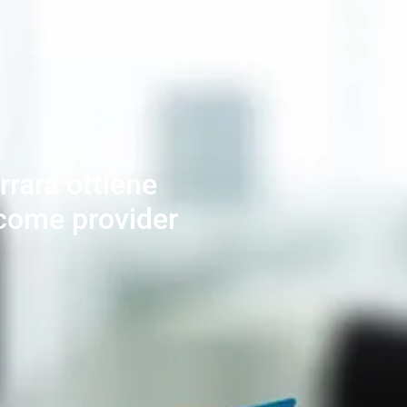
rara ottiene
 come provider