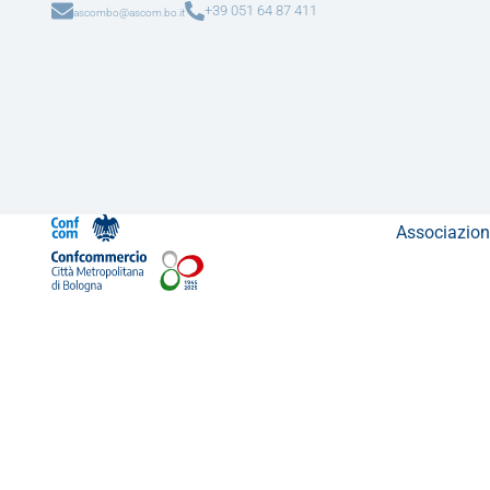
+39 051 64 87 411
ascombo@ascom.bo.it
Associazion