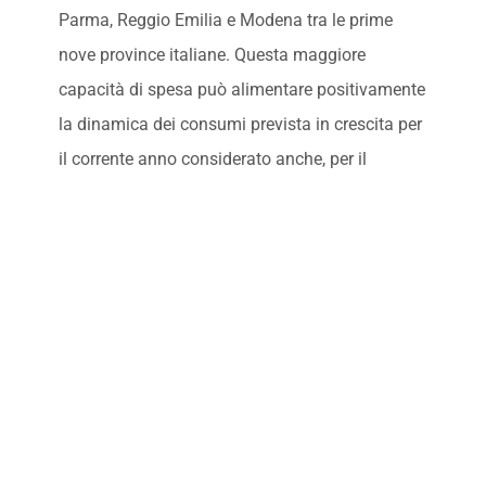
Parma, Reggio Emilia e Modena tra le prime
nove province italiane. Questa maggiore
capacità di spesa può alimentare positivamente
la dinamica dei consumi prevista in crescita per
il corrente anno considerato anche, per il
momento, una inflazione sotto controllo (2%) e
un tasso di disoccupazione che dovrebbe
attestarsi al 4.3%” conclude
Verderi.
Unioncamere Emilia-Romagna ha, nei giorni
scorsi, pubblicato le previsioni di crescita per la
regione e il territorio bolognese. Per il 2025,
rispettivamente, è risultato un PIL dello 0.7% e
0.9% superiori alla media nazionale, per