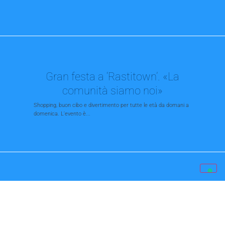
Gran festa a ‘Rastitown’. «La
comunità siamo noi»
Shopping, buon cibo e divertimento per tutte le età da domani a
domenica. L'evento è...
Agrofutura, il festival. Benvenuti
a Caffé Carlino
Ingresso libero sabato al talk show che festeggerà i 140 anni