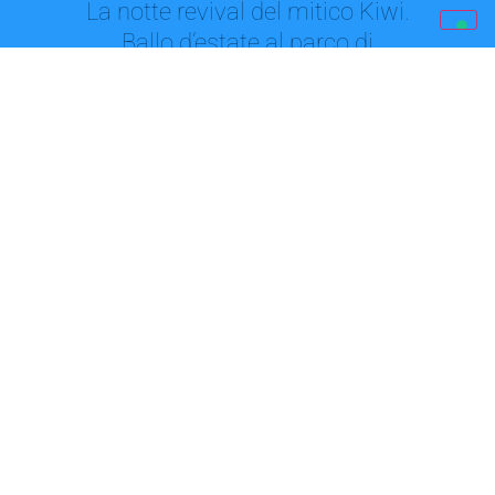
La notte revival del mitico Kiwi.
Ballo d’estate al parco di
Bazzano
Serata musicale a tema Una serata per rievocare gli anni
ruggenti del mitico Kiwi di...
‘La sera dei miracoli’, cena
speciale. Fondazione
Sant’Orsola con i fragili. Il
ricavato a sostegno dei progetti
Il 2 settembre nel viale del Policlinico l’evento realizzato grazie
agli sponsor e alla generosità...