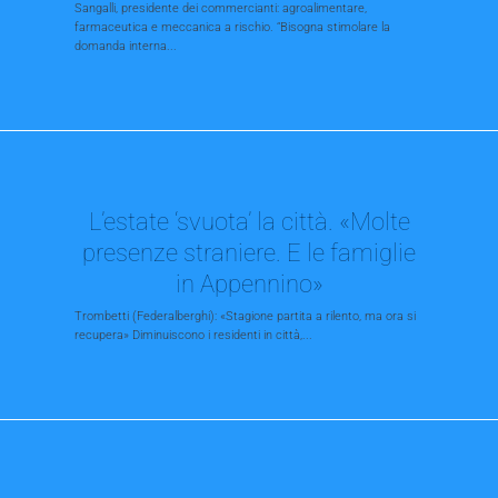
Sangalli, presidente dei commercianti: agroalimentare,
farmaceutica e meccanica a rischio. “Bisogna stimolare la
domanda interna...
L’estate ‘svuota’ la città. «Molte
presenze straniere. E le famiglie
in Appennino»
Trombetti (Federalberghi): «Stagione partita a rilento, ma ora si
recupera» Diminuiscono i residenti in città,...