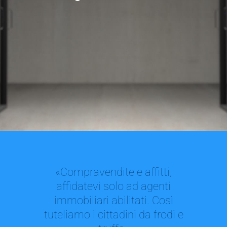
«Compravendite e affitti,
affidatevi solo ad agenti
immobiliari abilitati. Così
tuteliamo i cittadini da frodi e