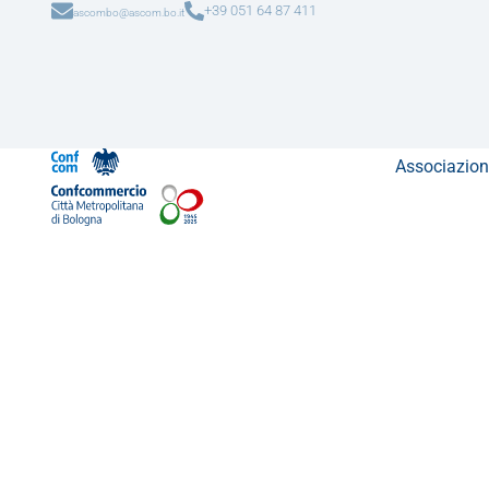
+39 051 64 87 411
ascombo@ascom.bo.it
Associazion