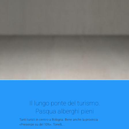
Il lungo ponte del turismo.
Pasqua alberghi pieni
Tanti turisti in centro a Bologna. Bene anche la provincia
«Presenze su del 10%». Tonelli,...