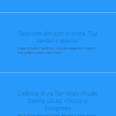
Spaccate alle auto in sosta. “Qui
vandali e spaccio”
Viaggio al Navile e Ippodromo: «Scenario peggiorato, in queste'
zone andiamo avanti a fatica. Bene...
L’edicola di via San Vitale chiude.
Carella saluta: «Grazie ai
bolognesi»
Ma c'è ancora tempo per salvarla. Nel chiosco, aperto di notte