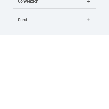
Convenzioni
Corsi
Download
Notizie correlate
Servizi per la persona
Confcommercio Ascom Bologna è al fianco anche delle
persone con una vasta offerta di servizi: dall’assistenza
sanitaria ai servizi fiscali e consulenze