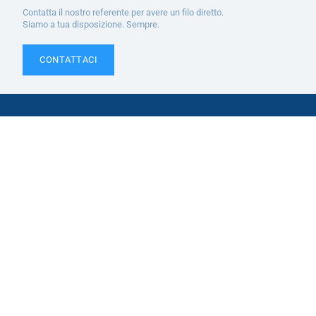
Contatta il nostro referente per avere un filo diretto.
Siamo a tua disposizione. Sempre.
CONTATTACI
Cosa serve alla tua
azienda.