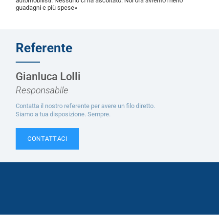
automobilisti. Nessuno ci ha ascoltato. Noi ora avremo meno
guadagni e più spese»
Referente
Gianluca Lolli
Responsabile
Contatta il nostro referente per avere un filo diretto.
Siamo a tua disposizione. Sempre.
CONTATTACI