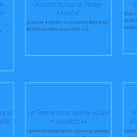
 e
Ascom Bologna “Padre
d
le
Marella”
Silvia 
lancia 
Lo scorso 4 ottobre, in occasione della festa
perduto 
del Patrono della nostra città, si è...
a
a
re ai
Le Terme sono aperte «Cure
I
alle
in sicurezza»
si
L’amministratrice Sartini: «Siamo un presidio
Federot