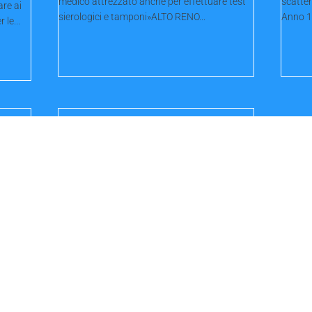
medico attrezzato anche per effettuare test
scatter
are ai
sierologici e tamponi»ALTO RENO...
Anno 16
 le...
Sos della filiera dell’auto
«Ecobonus strutturale»
vembre
L’appello al Governo di Federauto e Unrae per
le
supportare il settore in difficoltà. De Lorenzi:...