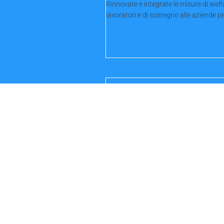
Rinnovate e integrate le misure di welf
lavoratori e di sostegno alle aziende per
Federauto incontra i
concessionari
L'appuntamento online è per il 21 no
alle 11 Dopo la videoconferenza di apri
scorso,...