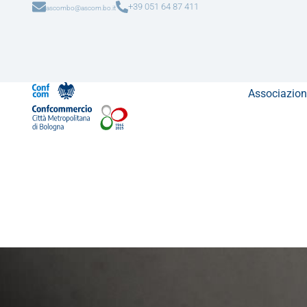
+39 051 64 87 411
ascombo@ascom.bo.it
Associazion