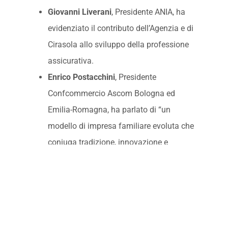
Giovanni Liverani
, Presidente ANIA, ha
evidenziato il contributo dell’Agenzia e di
Cirasola allo sviluppo della professione
assicurativa.
Enrico Postacchini
, Presidente
Confcommercio Ascom Bologna ed
Emilia-Romagna, ha parlato di “un
modello di impresa familiare evoluta che
coniuga tradizione, innovazione e
formazione”. Il presidente ha inoltre
ribadito che tra Generali e Confcommercio
il rapporto si è consolidato nel tempo,
anche a livello nazionale, e che entrambi
svolgono azioni di mediazione, sotto il