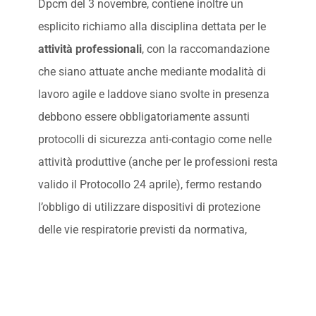
Dpcm del 3 novembre, contiene inoltre un
esplicito richiamo alla disciplina dettata per le
attività professionali
, con la raccomandazione
che siano attuate anche mediante modalità di
lavoro agile e laddove siano svolte in presenza
debbono essere obbligatoriamente assunti
protocolli di sicurezza anti-contagio come nelle
attività produttive (anche per le professioni resta
valido il Protocollo 24 aprile), fermo restando
l’obbligo di utilizzare dispositivi di protezione
delle vie respiratorie previsti da normativa,
protocolli e linee guida vigenti.
Per ulteriori informazioni in merito alla redazione
del Protocollo di Sicurezza ed al relativo