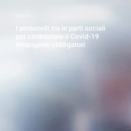
NOTIZIE
I protocolli tra le parti sociali
per contrastare il Covid-19
rimangono obbligatori