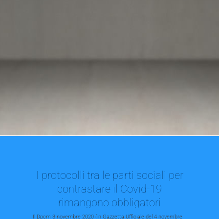
I protocolli tra le parti sociali per
contrastare il Covid-19
rimangono obbligatori
Il Dpcm 3 novembre 2020 (in Gazzetta Ufficiale del 4 novembre