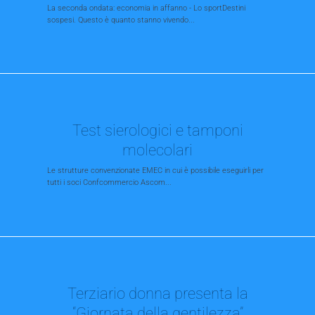
La seconda ondata: economia in affanno - Lo sportDestini
sospesi. Questo è quanto stanno vivendo...
Test sierologici e tamponi
molecolari
Le strutture convenzionate EMEC in cui è possibile eseguirli per
tutti i soci Confcommercio Ascom...
Terziario donna presenta la
“Giornata della gentilezza”