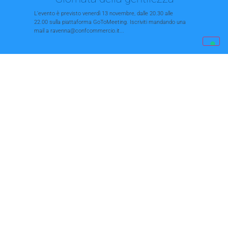
L'evento è previsto venerdì 13 novembre, dalle 20.30 alle
22.00 sulla piattaforma GoToMeeting. Iscriviti mandando una
mail a ravenna@confcommercio.it...
Negozi e Covid-19, webinar in
diretta web
Lunedì 9 novembre, alle 10.30, il corso online: "Razionalità ed
emozionalità per vincere la sfida,...