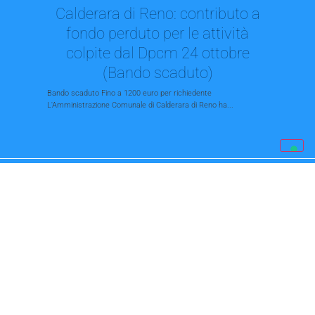
Calderara di Reno: contributo a
fondo perduto per le attività
colpite dal Dpcm 24 ottobre
(Bando scaduto)
Bando scaduto Fino a 1200 euro per richiedente
L'Amministrazione Comunale di Calderara di Reno ha...
DL “Ristori”: sostegno economico
alle imprese interessate dalle
chiusure imposte dal Dpcm del
25/10/2020
Pubblicato in Gazzetta Ufficiale Entra in vigore il D.L. c.d. “Ristori”
che interviene in sostegno...