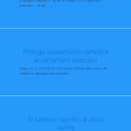
In allegato l'edizione n. 38 del 30 ottobre 2020 Pubblicato il
bollettino n. 39 del...
Proroga sospensione cartelle e
accertamenti esecutivi
Snag, circ. n. 77/Fi/20 4119/Sn AI/sb Il DPCM dello scorso 18
ottobre ha allungato ulteriormente...
Si tutelino i sacrifici di chi ci
lavora