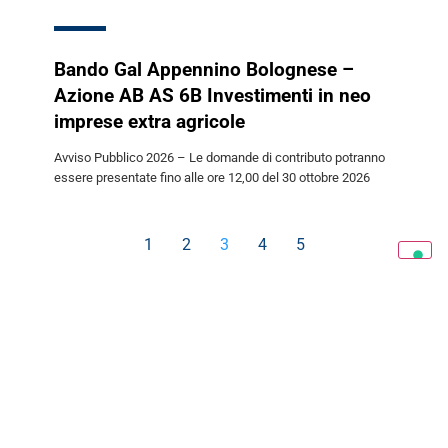
Bando Gal Appennino Bolognese –
Azione AB AS 6B Investimenti in neo
imprese extra agricole
Avviso Pubblico 2026 – Le domande di contributo potranno
essere presentate fino alle ore 12,00 del 30 ottobre 2026
1
2
3
4
5
Sempre vicino a te.
La nostra presenza capillare sul territorio ci permette di
affiancare le imprese associate rispondendo in maniera