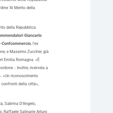
rdine ‘Al Merito della
rito della Repubblica
ommendatori Giancarlo
com-Confcommercio
, l’ex
one, e Massimo Zuccher, già
ri Emilia Romagna. «È
rdone -. Inoltre, ricervela a
». «Un riconoscimento
confronti della città»,
lla, Sabrina D’Angelo,
, Raffaele Salinarie Arturo