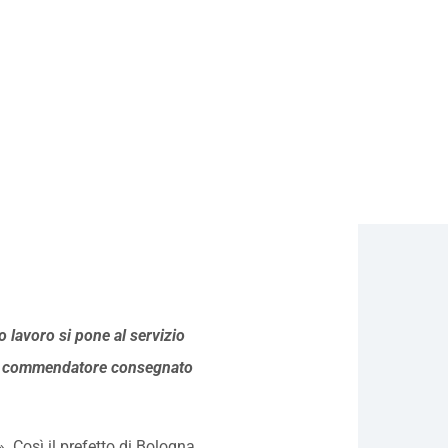
uo lavoro si pone al servizio
di commendatore consegnato
 Così il prefetto di Bologna,