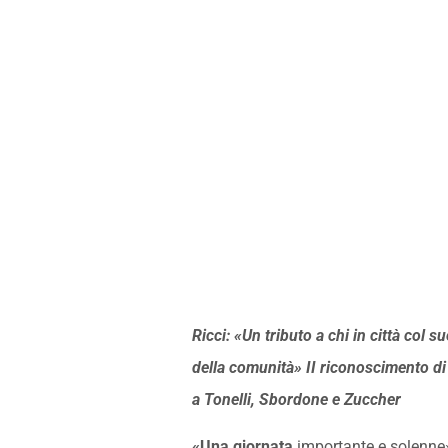
Ricci: «Un tributo a chi in città col s
della comunità» II riconoscimento 
a Tonelli, Sbordone e Zuccher
«Una giornata
importante e solenne».