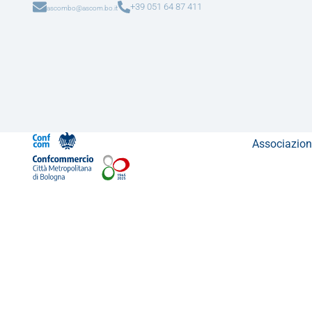
+39 051 64 87 411
ascombo@ascom.bo.it
Associazion