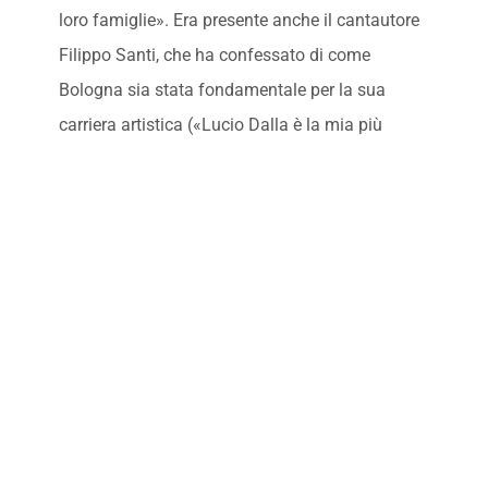
loro famiglie». Era presente anche il cantautore
Filippo Santi, che ha confessato di come
Bologna sia stata fondamentale per la sua
carriera artistica («Lucio Dalla è la mia più
grande ispirazione sia a livello artistico sia per
l’unione che ha dato alla scena musicale
bolognese»). Senza dimenticare gli ospiti fissi di
‘Bar Carlino’: Francesca Grosso, munita di
grembiule e mattarello, ha pre *** parato dei
bottoni ripieni di coppa, mentre il collezionista
Luigi Pucciarelli ha sfoggiato la maglia
indossata dal terzino Adriano Fedele in Coppa
Italia. A chiudere la puntata sono stati i ragazzi
del Progresso calcio di Castel Maggiore, fucina