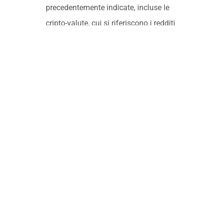
precedentemente indicate, incluse le
cripto-valute, cui si riferiscono i redditi
omessi.
11/21/2023
Referente
Raffaele Bulgini
Responsabile
Contatta il nostro referente per avere un filo diretto.
Siamo a tua disposizione. Sempre.