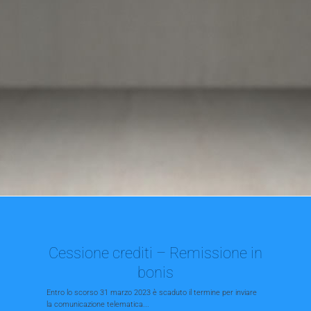
Cessione crediti – Remissione in
bonis
Entro lo scorso 31 marzo 2023 è scaduto il termine per inviare
la comunicazione telematica...