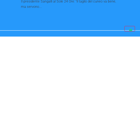
Il presidente Sangalli al Sole 24 Ore: “il taglio del cuneo va bene,
ma servono...
Zivieri nell’olimpo delle
macellerie italiane
L’azienda incassa il premio di Golosaria. Aldo: «Per noi vale
doppio, lo ricevette 15 anni...
Assunzione di lavoratori disabili:
nuove indicazioni per ottenere il