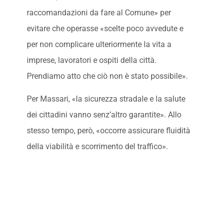
raccomandazioni da fare al Comune» per
evitare che operasse «scelte poco avvedute e
per non complicare ulteriormente la vita a
imprese, lavoratori e ospiti della città.
Prendiamo atto che ciò non è stato possibile».
Per Massari, «la sicurezza stradale e la salute
dei cittadini vanno senz’altro garantite». Allo
stesso tempo, però, «occorre assicurare fluidità
della viabilità e scorrimento del traffico».
Il punto,
secondo il portavoce delle
associazioni di categoria, al di là dei
cartelli e della segnaletica saranno i
controlli per fare rispettare le nuove