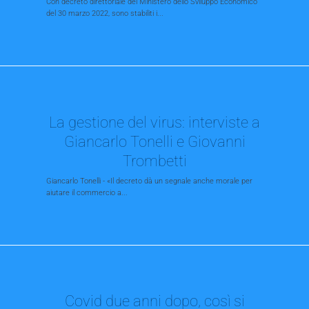
Con decreto direttoriale del Ministero dello Sviluppo Economico
del 30 marzo 2022, sono stabiliti i...
La gestione del virus: interviste a
Giancarlo Tonelli e Giovanni
Trombetti
Giancarlo Tonelli - «Il decreto dà un segnale anche morale per
aiutare il commercio a...
Covid due anni dopo, così si