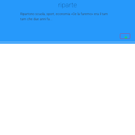
riparte
Ripartono scuola, sport, economia «Ce la faremo» era il tam
tam che due anni fa...
L’ultima alba in pista sarà dei
giovanissimi
Così rinascono le disco. Giovetti del Qu Bo: "Ma qui niente
minorenni"La prima regola è...