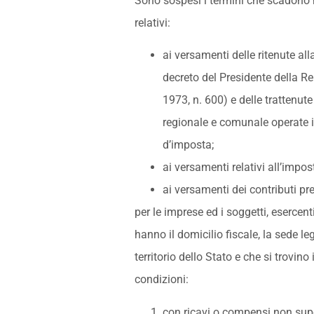
Sono sospesi i termini che scadono 
relativi:
ai versamenti delle ritenute alla
decreto del Presidente della R
1973, n. 600) e delle trattenute
regionale e comunale operate in
d’imposta;
ai versamenti relativi all’impos
ai versamenti dei contributi pre
per le imprese ed i soggetti, esercent
hanno il domicilio fiscale, la sede le
territorio dello Stato e che si trovino
condizioni:
con ricavi o compensi non super