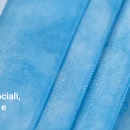
iali,
 e