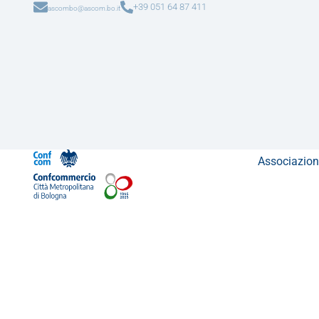
+39 051 64 87 411
ascombo@ascom.bo.it
Associazion