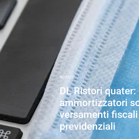
NOTIZIE
DL Ristori quater:
ammortizzatori soc
versamenti fiscali
previdenziali