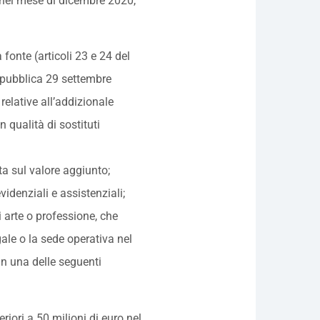
nel mese di dicembre 2020,
 fonte (articoli 23 e 24 del
epubblica 29 settembre
 relative all’addizionale
 qualità di sostituti
ta sul valore aggiunto;
videnziali e assistenziali;
i arte o professione, che
gale o la sede operativa nel
 in una delle seguenti
iori a 50 milioni di euro nel