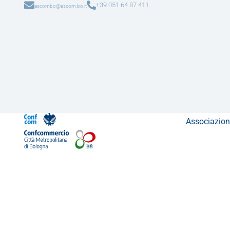
+39 051 64 87 411
ascombo@ascom.bo.it
Associazion