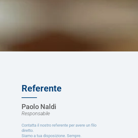
Referente
Paolo Naldi
Responsabile
Contatta il nostro referente per avere un filo
diretto.
Siamo a tua disposizione. Sempre.