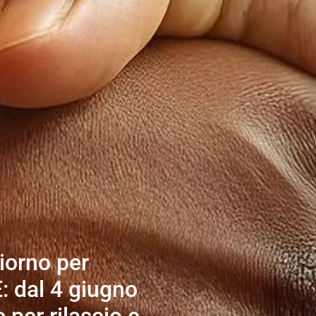
iorno per
E: dal 4 giugno