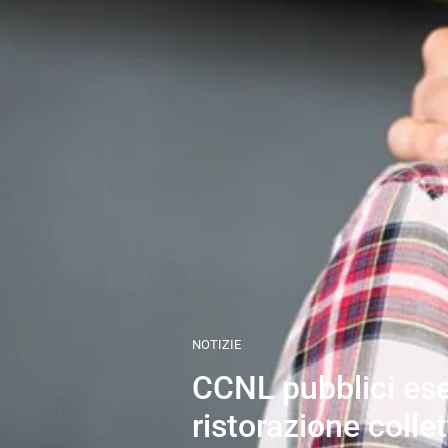
NOTIZIE
CCNL pubblici ese
ristorazione collet