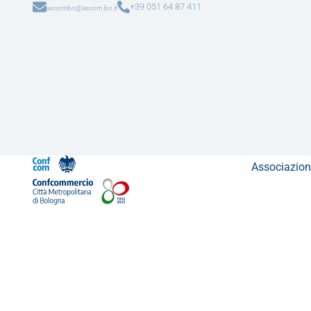
+39 051 64 87 411
ascombo@ascom.bo.it
Associazion