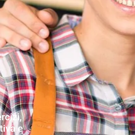
rcizi,
tiva e