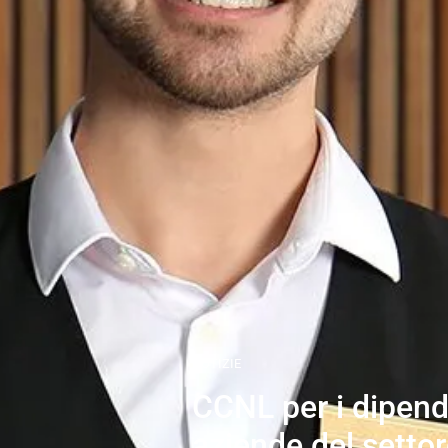
NOTIZIE
CCNL per i dipend
aziende del settor