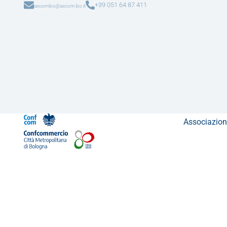
+39 051 64 87 411
ascombo@ascom.bo.it
Associazion