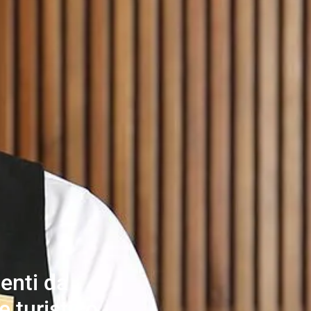
enti da
e turistico