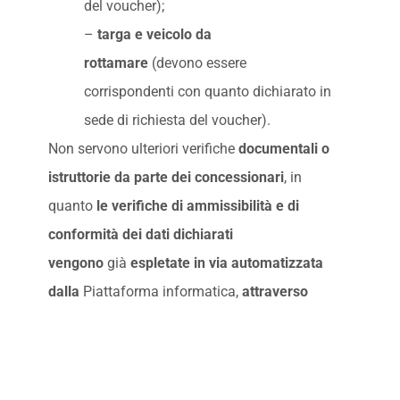
del voucher);
–
targa e veicolo da
rottamare
(devono essere
corrispondenti con quanto dichiarato in
sede di richiesta del voucher).
Non servono ulteriori verifiche
documentali o
istruttorie da parte dei concessionari
, in
quanto
le verifiche di ammissibilità e di
conformità dei dati dichiarati
vengono
già
espletate in via automatizzata
dalla
Piattaforma informatica,
attraverso
l’interoperabilità con le banche dati del
Ministero
delle Infrastrutture e dei Trasporti
(MIT) e dell’Istituto Nazionale della Previdenza