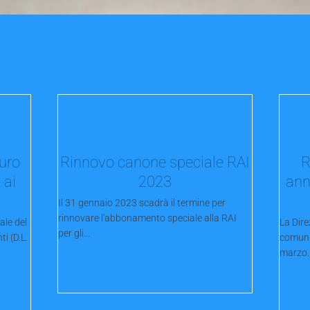
euro
Rinnovo canone speciale RAI
R
 ai
2023
ann
Il 31 gennaio 2023 scadrà il termine per
rinnovare l'abbonamento speciale alla RAI
ale del
La Dire
per gli...
i (D.L.
comuni
marzo..