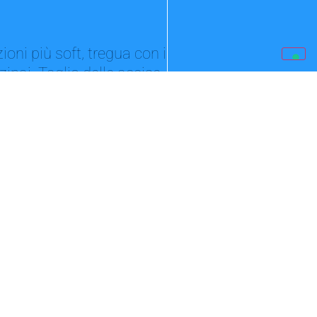
ioni più soft, tregua con i
zinai. Taglio delle accise
se il self sale a 2 euro
ancora il decreto c he multa chi non
il doppio prezzo Il confronto...