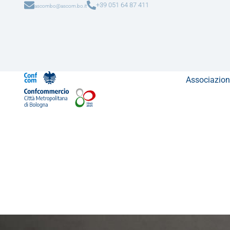
+39 051 64 87 411
ascombo@ascom.bo.it
Associazion