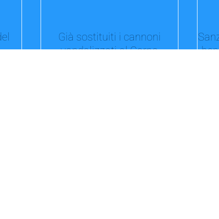
del
Già sostituiti i cannoni
Sanz
vandalizzati al Corno
ben
iale
Lizzano in Belvedere. «L’emergenza neve di
questi giorni – dichiara Giuliano Riccioni,
Cambia 
presidente Confcommercio Ascom...
espone 
 mie
Figisc, indetto lo sciopero
o a
generale il 25 e 26 gennaio