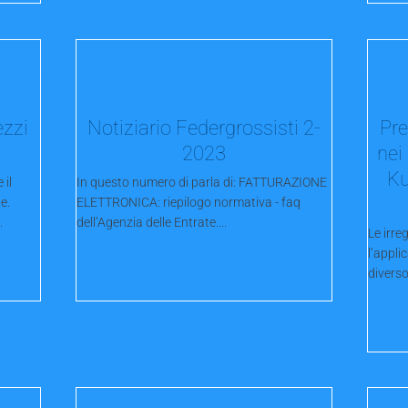
ezzi
Notiziario Federgrossisti 2-
Pre
2023
nei 
Ku
 il
In questo numero di parla di: FATTURAZIONE
e.
ELETTRONICA: riepilogo normativa - faq
.
dell’Agenzia delle Entrate....
Le irre
l’appli
diverso