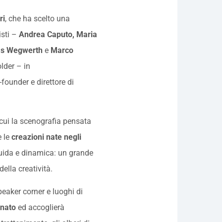
ri
, che ha scelto una
isti –
Andrea Caputo, Maria
kas Wegwerth
e
Marco
lder – in
o-founder e direttore di
n cui la scenografia pensata
e le
creazioni nate negli
uida e dinamica: un grande
della creatività.
peaker corner e luoghi di
nato
ed accoglierà