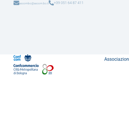
+39 051 64 87 411
ascombo@ascom.bo.it
Associazion