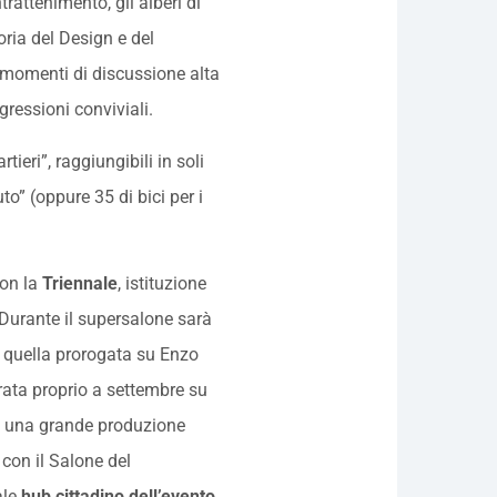
rattenimento, gli alberi di
oria del Design
e del
 momenti di discussione alta
essioni conviviali.
tieri”, raggiungibili in soli
to” (oppure 35 di bici per i
on la
Triennale
, istituzione
. Durante il supersalone sarà
, quella prorogata su Enzo
ata proprio a settembre su
rà una grande produzione
 con il Salone del
ale
hub cittadino dell’evento
.