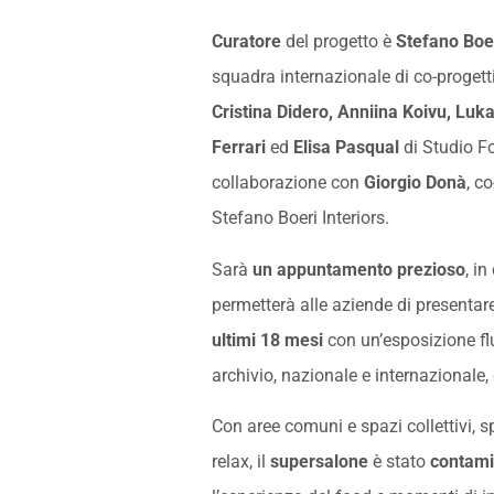
Curatore
del progetto è
Stefano Boe
squadra internazionale di co-progett
Cristina Didero, Anniina Koivu, Lu
Ferrari
ed
Elisa Pasqual
di Studio Fo
collaborazione
con
Giorgio Donà
, c
Stefano Boeri Interiors.
Sarà
un appuntamento prezioso
, i
permetterà alle aziende di presentar
ultimi 18 mesi
con un’esposizione fl
archivio, nazionale e internazionale, 
Con aree comuni e spazi collettivi, s
relax, il
supersalone
è stato
contami