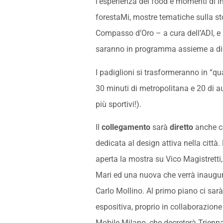
l’esperienza del food e momenti di int
forestaMi, mostre tematiche sulla st
Compasso d’Oro – a cura dell’ADI, e
saranno in programma assieme a digr
I padiglioni si trasformeranno in “quar
30 minuti di metropolitana e 20 di au
più sportivi!).
Il
collegamento
sarà
diretto
anche c
dedicata al design attiva nella città
aperta la mostra su Vico Magistretti
Mari ed una nuova che verrà inaugur
Carlo Mollino. Al primo piano ci sa
espositiva, proprio in collaborazione
Mobile.Milano, che decreterà Trienn