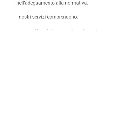
nell’adeguamento alla normativa.
I nostri servizi comprendono:
verifica dello stato di conformità
aziendale;
redazione e aggiornamento della
documentazione privacy;
gestione del registro dei trattamenti;
consulenza su siti web, cookie e
marketing;
formazione del personale;
supporto durante controlli e verifiche;
aggiornamento continuo sulle novità
normative.