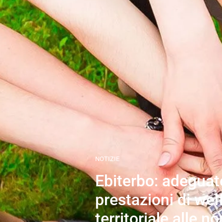
NOTIZIE
Ebiterbo: adeguat
prestazioni di wel
territoriale alle n