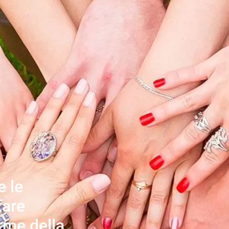
e le
fare
orme della