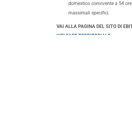
domestico convivente a 54 ore, 
massimali specifici.
VAI ALLA PAGINA DEL SITO DI EB
WELFARE TERRITORIALE
Per qualsiasi chiarimento o approfon
Segreteria di Ebiterbo:
mail:
info@ebiterbo.it
– tel: 051.52
05/11/2026