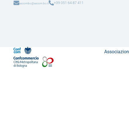
+39 051 64 87 411
ascombo@ascom.bo.it
Associazion