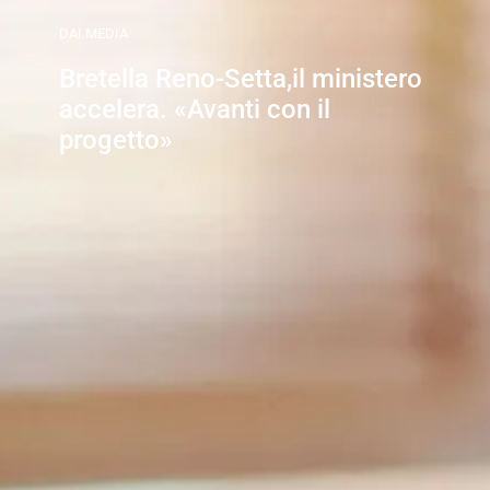
DAI MEDIA
Bretella Reno-Setta,il ministero
accelera. «Avanti con il
progetto»