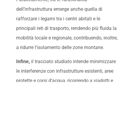
dell’infrastruttura emerge anche quella di
rafforzare i legami tra i centri abitati e le
principali reti di trasporto, rendendo più fluida la
mobilità locale e regionale, contribuendo, inoltre,
a ridurre l’isolamento delle zone montane.
Infine,
il tracciato studiato intende minimizzare
le interferenze con infrastrutture esistenti, aree
protette e corsi d’acqua, ricorrendo a viadotti e
gallerie per superare ostacoli naturali e artificiali,
garantendo al contempo la conservazione e la
valorizzazione del patrimonio naturale, storico e
culturale. Caratteristiche e obiettivi che, nel loro
complesso, hanno così portato il nulla osta del