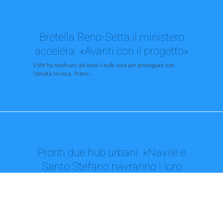
Bretella Reno-Setta,il ministero
accelera. «Avanti con il progetto»
Il Mit ha notificato ad Anas il nulla osta per proseguire con
l’attività tecnica. Primo...
Pronti due hub urbani. «Navile e
Santo Stefano riavranno i loro
mercati»
Il Comune candida due aree al bando regionale per il commercio
Fari accesi su via...