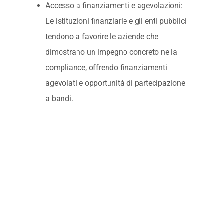
Accesso a finanziamenti e agevolazioni:
Le istituzioni finanziarie e gli enti pubblici
tendono a favorire le aziende che
dimostrano un impegno concreto nella
compliance, offrendo finanziamenti
agevolati e opportunità di partecipazione
a bandi.
Un investimento strategico per
il futuro
Adottare il Modello Organizzativo 231 significa
investire nella solidità e nella sostenibilità della
propria impresa. Un sistema di governance
conforme non solo tutela l’azienda da rischi