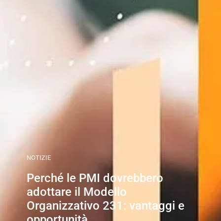
NOTIZIE
Perché le PMI dovrebbero
adottare il Modello
Organizzativo 231: vantaggi e
opportunità