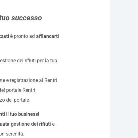
l tuo successo
zzati
è pronto ad
affiancarti
tione dei rifiuti per la tua
e e registrazione al Rentri
el portale Rentri
zo del portale
ti il tuo business!
uata gestione dei rifiuti
e
on serenità.