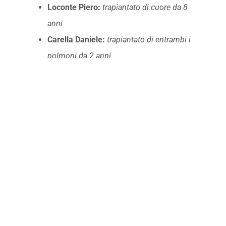
Loconte Piero:
trapiantato di cuore da 8
anni
Carella Daniele:
trapiantato di entrambi i
polmoni da 2 anni
Evento a partecipazione libera
Per informazioni:
clublionscasteldaiano@gmail.com
Trovi l'allegato nella sezione Download
04/29/2024