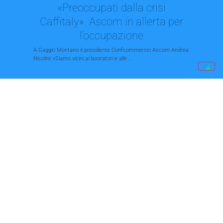
«Preoccupati dalla crisi
Caffitaly». Ascom in allerta per
l’occupazione
A Gaggio Montano iI presidente Confcommercio Ascom Andrea
Nicolini: «Siamo vicini ai lavoratori e alle...
La grande onda colorata. Dieci,
cento, mille vetrine
E il panificio 'arruola' una mucca tra i tifosi. Continua l'iniziativa
'Fino alla fine, forza...