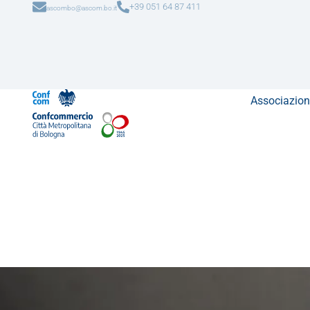
+39 051 64 87 411
ascombo@ascom.bo.it
Associazion