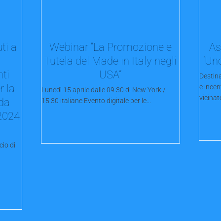
ti a
Webinar “La Promozione e
As
Tutela del Made in Italy negli
’Un
nti
USA”
Destina
r la
e incen
Lunedì 15 aprile dalle 09:30 di New York /
vicinato
 da
15:30 italiane Evento digitale per le...
 2024
io di