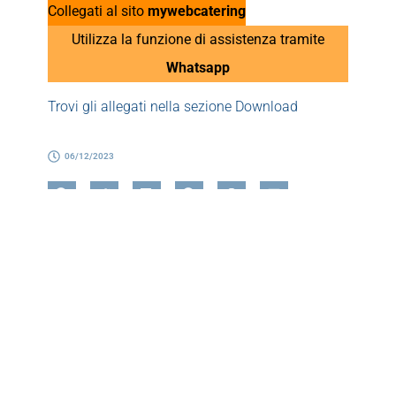
Collegati al sito
mywebcatering
Utilizza la funzione di assistenza tramite
Whatsapp
Trovi gli allegati nella sezione Download
06/12/2023
Referente
Gianluca Lolli
Responsabile