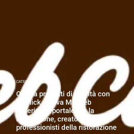
CATEGORIE
Ordina prodotti di qualità con
un click. Arriva My Web
Catering, il portale per la
ristorazione, creato da
professionisti della ristorazione