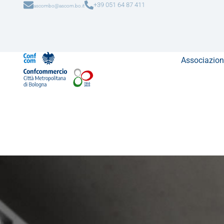
+39 051 64 87 411
ascombo@ascom.bo.it
Associazion