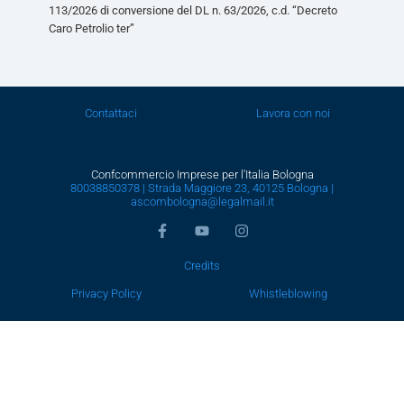
113/2026 di conversione del DL n. 63/2026, c.d. “Decreto
Caro Petrolio ter”
Contattaci
Lavora con noi
Confcommercio Imprese per l'Italia Bologna
80038850378 | Strada Maggiore 23, 40125 Bologna |
ascombologna@legalmail.it
Credits
Privacy Policy
Whistleblowing