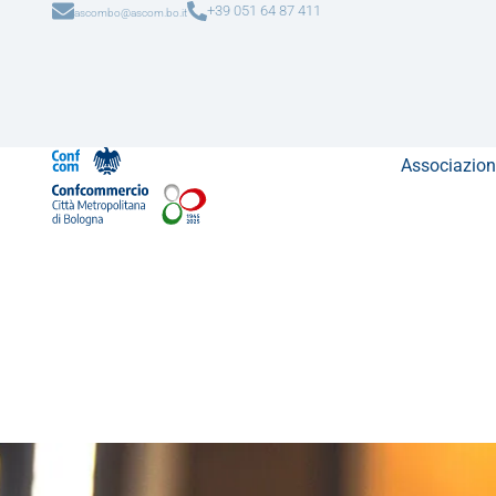
+39 051 64 87 411
ascombo@ascom.bo.it
Associazion