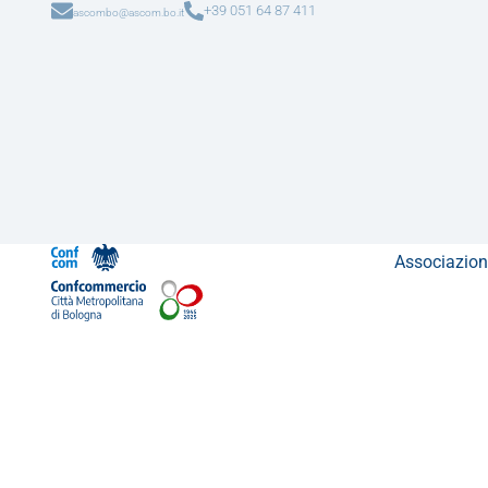
+39 051 64 87 411
ascombo@ascom.bo.it
Associazion