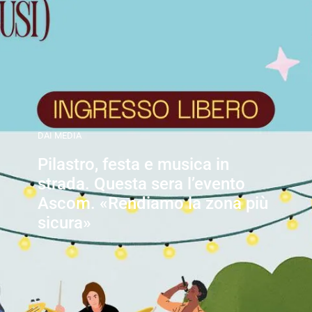
DAI MEDIA
Pilastro, festa e musica in
strada. Questa sera l’evento
Ascom. «Rendiamo la zona più
sicura»