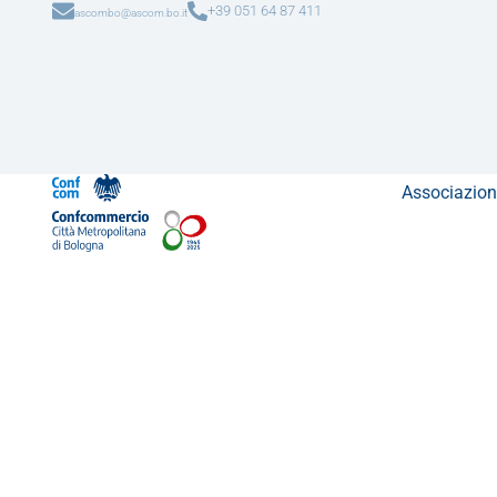
+39 051 64 87 411
ascombo@ascom.bo.it
Associazion