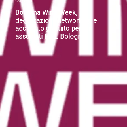
CATEGORIE
Bologna Wine Week,
degustazioni, networking e
accredito gratuito per gli
associati FIPE Bologna