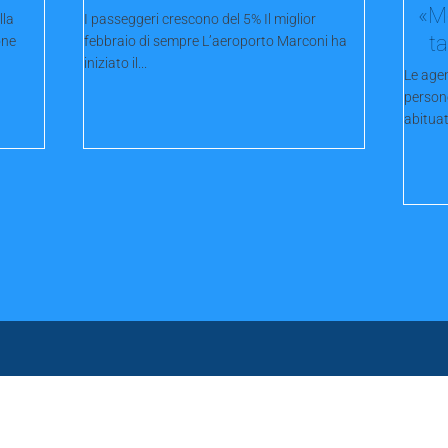
«Me
lla
I passeggeri crescono del 5% Il miglior
ta
one
febbraio di sempre L’aeroporto Marconi ha
iniziato il...
Le age
person
abituat
Servizi
Categorie
I