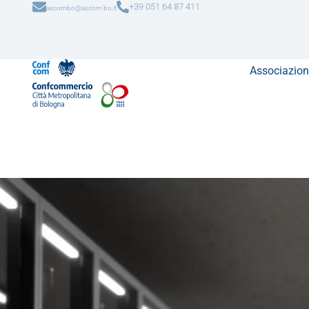
+39 051 64 87 411
ascombo@ascom.bo.it
Associazion