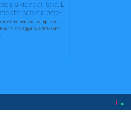
te più vicine all’italia. E
nte alternative pronte»
nzie e il momento del comparto: «Le
e non si scoraggiano. Ormai sono
e...
nformazioni
Contatti