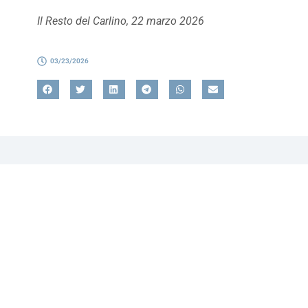
Il Resto del Carlino, 22 marzo 2026
03/23/2026
Referente
Annalisa Gotti
Responsabile
Contatta il nostro referente per avere un filo diretto.
Siamo a tua disposizione. Sempre.