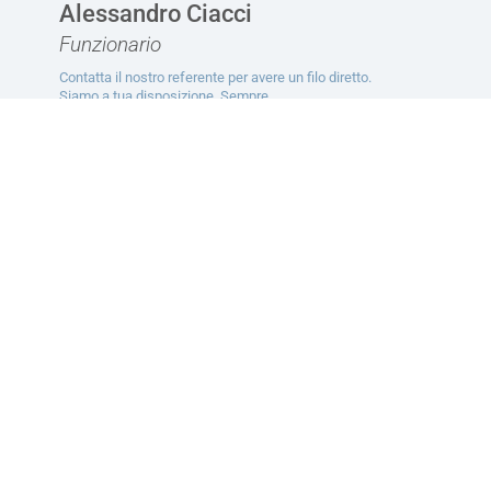
Alessandro Ciacci
Funzionario
Contatta il nostro referente per avere un filo diretto.
Siamo a tua disposizione. Sempre.
CONTATTACI
Ti potrebbe interessare
Servizi
Convenzioni